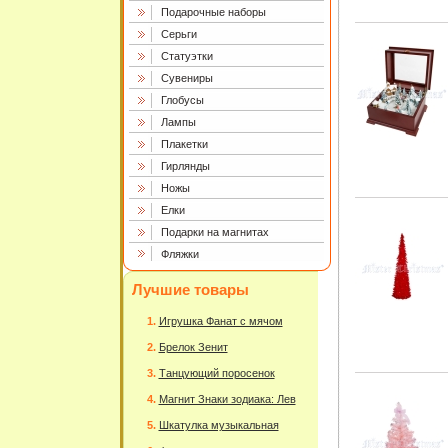
Подарочные наборы
Серьги
Статуэтки
Сувениры
Глобусы
Лампы
Плакетки
Гирлянды
Ножы
Елки
Подарки на магнитах
Фляжки
Лучшие товары
Игрушка Фанат с мячом
Брелок Зенит
Танцующий поросенок
Магнит Знаки зодиака: Лев
Шкатулка музыкальная