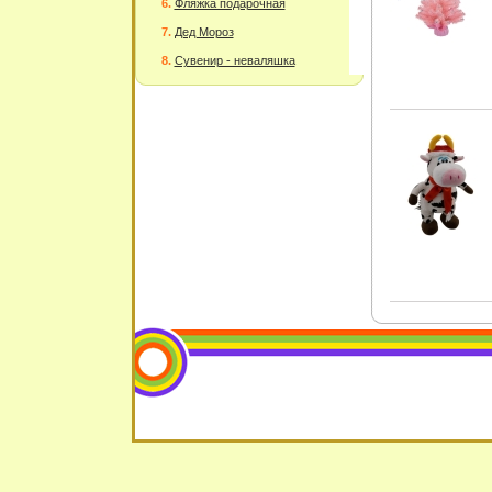
Фляжка подарочная
Дед Мороз
Сувенир - неваляшка