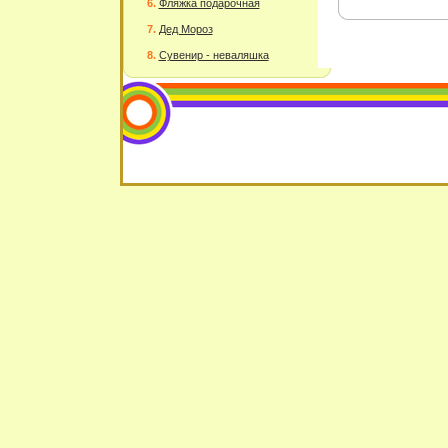
Фляжка подарочная
Дед Мороз
Сувенир - неваляшка