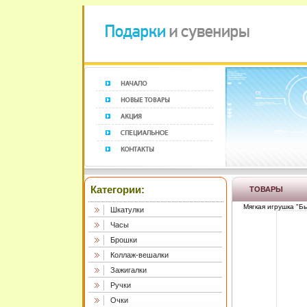
Категории:
ТОВАРЫ
Мягкая игрушка "Бы
Шкатулки
Часы
Брошки
Коллаж-вешалки
Зажигалки
Ручки
Очки