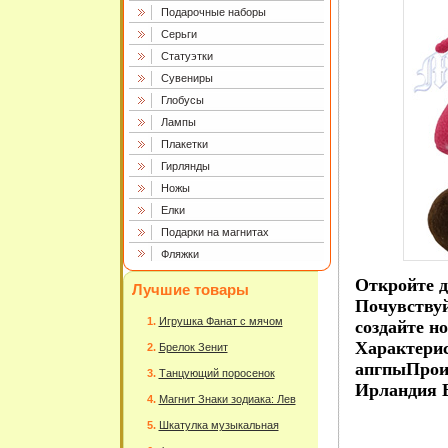
Подарочные наборы
Серьги
Статуэтки
Сувениры
Глобусы
Лампы
Плакетки
Гирлянды
Ножы
Елки
Подарки на магнитах
Фляжки
Откройте д
Лучшие товары
Почувству
Игрушка Фанат с мячом
создайте н
Характерис
Брелок Зенит
апгпыПроиз
Танцующий поросенок
Ирландия Б
Магнит Знаки зодиака: Лев
Шкатулка музыкальная