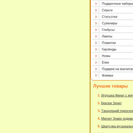
Подарочные наборы
Серьги
Статуэтки
Сувениры
Глобусы
Лампы
Плакетки
Гирлянды
Ножы
Елки
Подарки на магнита
Фляжки
Лучшие товары
Игрушка Фанат с мя
Брелок Зенит
Танцующий поросен
Магнит Знаки зодиак
Шкатулка музыкаль