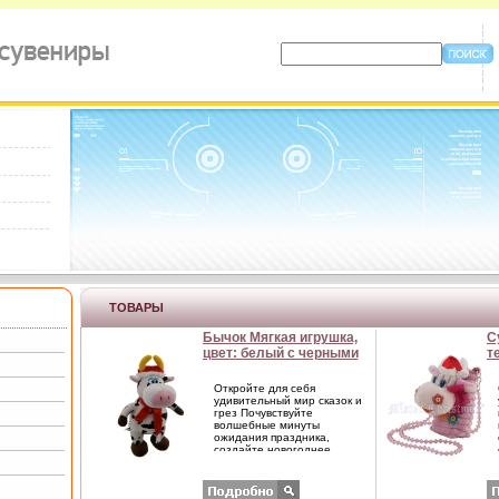
ТОВАРЫ
Бычок Мягкая игрушка,
С
цвет: белый с черными
т
пятнами в колпаке, 23 см
ц
Серия: Символ 2009
1
Откройте для себя
года инфо 97i.
Ц
удивительный мир сказок и
грез Почувствуйте
и
волшебные минуты
ожидания праздника,
создайте новогоднее
настроение вашим
дорогим и близким
Характеристики: Высота:
23 см Цвет: белый