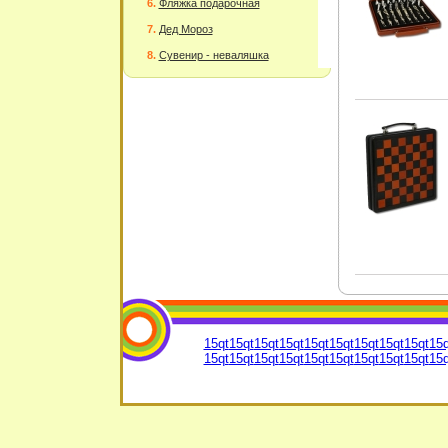
Фляжка подарочная
Дед Мороз
Сувенир - неваляшка
15qt
15qt
15qt
15qt
15qt
15qt
15qt
15qt
15qt
15q
15qt
15qt
15qt
15qt
15qt
15qt
15qt
15qt
15qt
15q