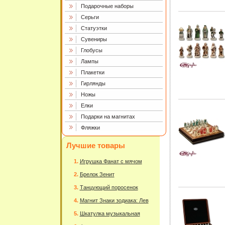
Подарочные наборы
Серьги
Статуэтки
Сувениры
Глобусы
Лампы
Плакетки
Гирлянды
Ножы
Елки
Подарки на магнитах
Фляжки
Лучшие товары
Игрушка Фанат с мячом
Брелок Зенит
Танцующий поросенок
Магнит Знаки зодиака: Лев
Шкатулка музыкальная