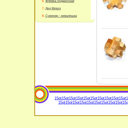
Фляжка подарочная
Дед Мороз
Сувенир - неваляшка
15qt
15qt
15qt
15qt
15qt
15qt
15qt
15qt
15qt
15qt
1
15qt
15qt
15qt
15qt
15qt
15qt
15qt
15qt
15qt
15q