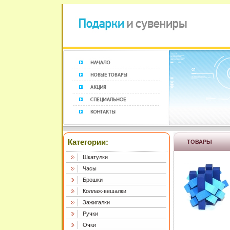
Категории:
ТОВАРЫ
Шкатулки
Часы
Брошки
Коллаж-вешалки
Зажигалки
Ручки
Очки