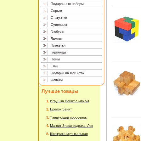
Подарочные наборы
Серьги
Статуэтки
Сувениры
Глобусы
Лампы
Плакетки
Гирлянды
Ножы
Елки
Подарки на магнитах
Фляжки
Лучшие товары
Игрушка Фанат с мячом
Брелок Зенит
Танцующий поросенок
Магнит Знаки зодиака: Лев
Шкатулка музыкальная