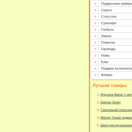
Подарочные наборы
Серьги
Статуэтки
Сувениры
Глобусы
Лампы
Плакетки
Гирлянды
Ножы
Елки
Подарки на магнита
Фляжки
Лучшие товары
Игрушка Фанат с мя
Брелок Зенит
Танцующий поросен
Магнит Знаки зодиак
Шкатулка музыкаль