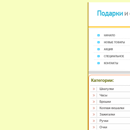
Категории:
Шкатулки
Часы
Брошки
Коллаж-вешалки
Зажигалки
Ручки
Очки