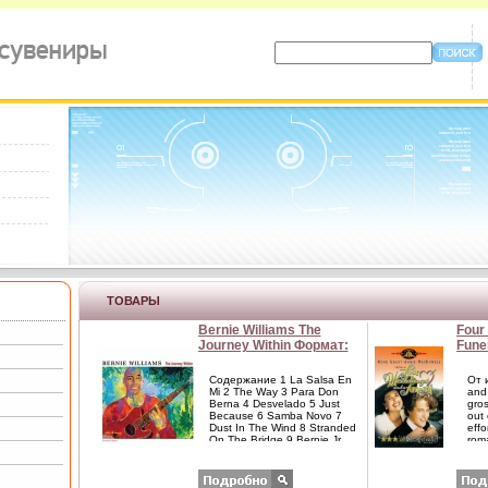
ТОВАРЫ
Bernie Williams The
Four
Journey Within Формат:
Fune
Audio CD Дистрибьютор:
Peng
GRP Records Inc
Pear
Содержание 1 La Salsa En
От и
Лицензионные товары
Limit
Mi 2 The Way 3 Para Don
and 
Berna 4 Desvelado 5 Just
gros
Характеристики
обло
Because 6 Samba Novo 7
out 
аудионосителей 2006 г
582-
Dust In The Wind 8 Stranded
effo
Альбом: Импортное
Англ
On The Bridge 9 Bernie Jr
rom
издание инфо 667i.
10 Enter The Bonапгэйd 11
con
And So It Goes 12 Just
Gran
Because 13 The Williams
aап
Kids Исполнитель Уильямс
with