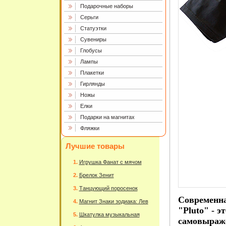
Подарочные наборы
Серьги
Статуэтки
Сувениры
Глобусы
Лампы
Плакетки
Гирлянды
Ножы
Елки
Подарки на магнитах
Фляжки
Лучшие товары
Игрушка Фанат с мячом
Брелок Зенит
Танцующий поросенок
Современна
Магнит Знаки зодиака: Лев
"Pluto" - э
Шкатулка музыкальная
самовыраже