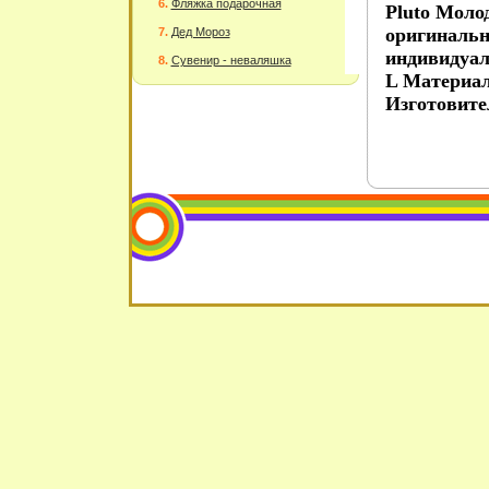
Фляжка подарочная
Pluto Моло
оригинальн
Дед Мороз
индивидуал
Сувенир - неваляшка
L Материал
Изготовите