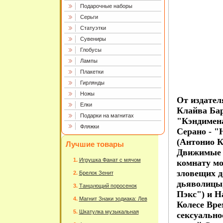
Подарочные наборы
Серьги
Статуэтки
Сувениры
Глобусы
Лампы
Плакетки
Гирлянды
Ножы
От издател
Елки
Клайва Бар
Подарки на магнитах
"Кэндимена
Фляжки
Серано - "
(Антонио К
Лучшие товары
Движимые 
Игрушка Фанат с мячом
комнату мо
зловещих д
Брелок Зенит
дьяволицы
Танцующий поросенок
Пэкс") и Н
Магнит Знаки зодиака: Лев
Колесе Вре
Шкатулка музыкальная
сексуально