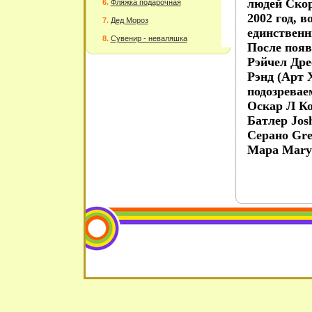
людей Скор
Фляжка подарочная
2002 год, 
Дед Мороз
единственн
Сувенир - неваляшка
После появ
Рэйчел Дре
Рэнд (Арт 
подозревае
Оскар Л Ко
Батлер Jos
Серано Gre
Мара Mary