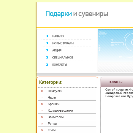
Категории:
ТОВАРЫ
Святой грешник Фо
Шкатулки
Закадровый перево
Seraphim Films Ху
Часы
Брошки
Коллаж-вешалки
Зажигалки
Ручки
Очки