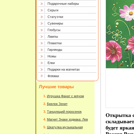
Подарочные наборы
Серьги
Статуэтки
Сувениры
Глобусы
Лампы
Плакетки
Гирлянды
Ножы
Елки
Подарки на магнитах
Фляжки
Лучшие товары
Игрушка Фанат с мячом
Брелок Зенит
Танцующий поросенок
Открытка с
Магнит Знаки зодиака: Лев
складывает
будет ярка
Шкатулка музыкальная