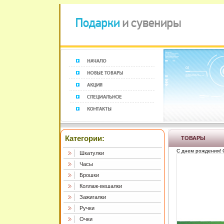
Категории:
ТОВАРЫ
С днем рождения! О
Шкатулки
Часы
Брошки
Коллаж-вешалки
Зажигалки
Ручки
Очки