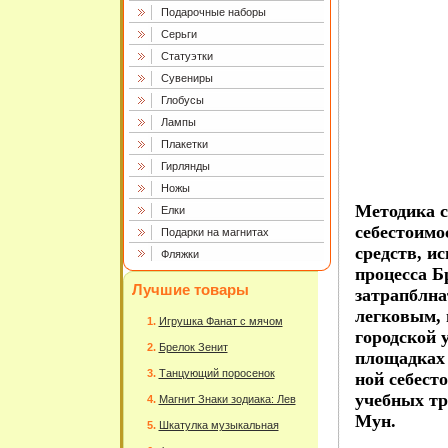
Подарочные наборы
Серьги
Статуэтки
Сувениры
Глобусы
Лампы
Плакетки
Гирлянды
Ножы
Методика с
Елки
себестоимо
Подарки на магнитах
средств, и
Фляжки
процесса Б
Лучшие товары
затрапблна
легковым, 
Игрушка Фанат с мячом
городской 
Брелок Зенит
площадках 
Танцующий поросенок
ной себест
учебных тр
Магнит Знаки зодиака: Лев
Мун.
Шкатулка музыкальная