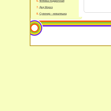
Фляжка подарочная
Дед Мороз
Сувенир - неваляшка