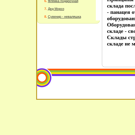
Фляжка подарочная
склада пос
Дед Мороз
- панацея 
Сувенир - неваляшка
оборудован
Оборудован
складе - с
Склады стр
складе не м