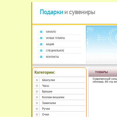
Категории:
ТОВАРЫ
Современный склад
Шкатулки
обложка, 60 стр ин
Часы
Брошки
Коллаж-вешалки
Зажигалки
Ручки
Очки