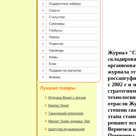
Подарочные наборы
Серьги
Статуэтки
Сувениры
Глобусы
Лампы
Плакетки
Гирлянды
Журнал "С
Ножы
складирова
Елки
организова
Подарки на магнитах
журнала эт
россапгуфи
Фляжки
с 2002 г и
Лучшие товары
стратегиям
технология
Игрушка Фанат с мячом
отрасли Жу
Брелок Зенит
степени св
Танцующий поросенок
этапа стан
Магнит Знаки зодиака: Лев
решают все
Вернемся к
Шкатулка музыкальная
Принципы 