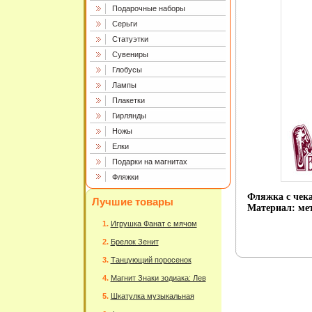
Подарочные наборы
Серьги
Статуэтки
Сувениры
Глобусы
Лампы
Плакетки
Гирлянды
Ножы
Елки
Подарки на магнитах
Фляжки
Фляжка с чек
Лучшие товары
Материал: мет
Игрушка Фанат с мячом
Брелок Зенит
Танцующий поросенок
Магнит Знаки зодиака: Лев
Шкатулка музыкальная