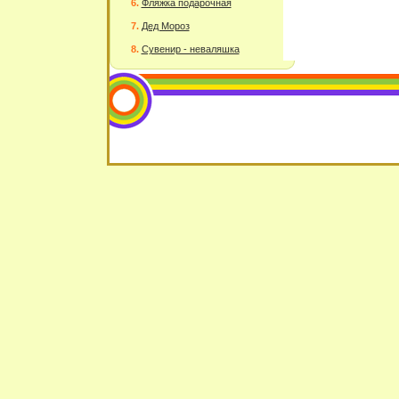
Фляжка подарочная
Дед Мороз
Сувенир - неваляшка