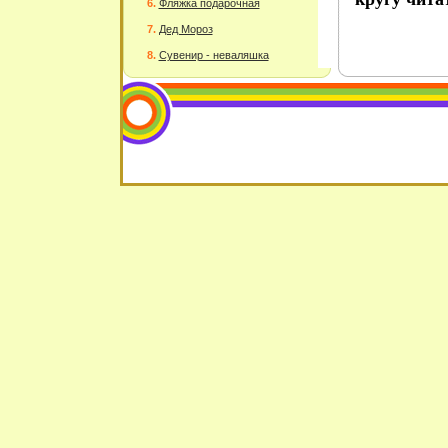
Фляжка подарочная
Дед Мороз
Сувенир - неваляшка