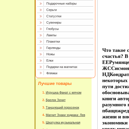
Подарочные наборы
Серьги
Статуэтки
Сувениры
Глобусы
Лампы
Плакетки
Гирлянды
Что такое 
Ножы
счастья? В
Елки
ЕЕРумянце
Подарки на магнитах
ЖССисмонд
Фляжки
НДКондрат
некоторых
Лучшие товары
пути дости
обосновыва
Игрушка Фанат с мячом
книги авто
Брелок Зенит
разумного 
Танцующий поросенок
пбащпжред
Магнит Знаки зодиака: Лев
жизни и вн
экономики 
Шкатулка музыкальная
кругу чита