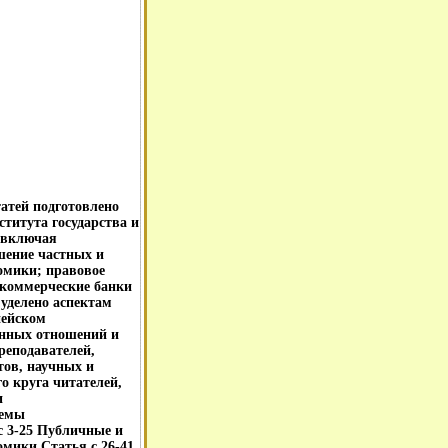
татей подготовлено
титута государства и
 включая
шение частных и
омики; правовое
 коммерческие банки
уделено аспектам
пейском
онных отношений и
реподавателей,
тов, научных и
о круга читателей,
и
лемы
c 3-25 Публичные и
мики Статья c 26-41