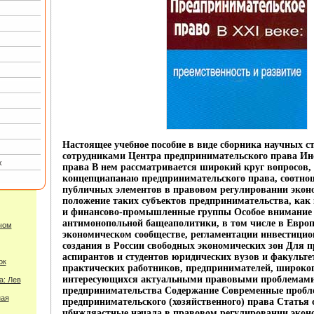
Настоящее учебное пособие в виде сборника научных с
сотрудниками Центра предпринимательского права Инс
х
права В нем рассматривается широкий круг вопросов,
концепциапаиаю предпринимательского права, соотно
публичных элементов в правовом регулировании экон
положение таких субъектов предпринимательства, как
и финансово-промышленные группы Особое внимание 
антимонопольной бащеаполитики, в том числе в Евро
чом
экономическом сообществе, регламентации инвестици
создания в России свободных экономических зон Для п
аспирантов и студентов юридических вузов и факульте
ок
практических работников, предпринимателей, широког
интересующихся актуальными правовыми проблемам
а: Лев
предпринимательства Содержание Современные проб
ная
предпринимательского (хозяйственного) права Статья 
чбнжляастные начала в правовом регулировании эконо