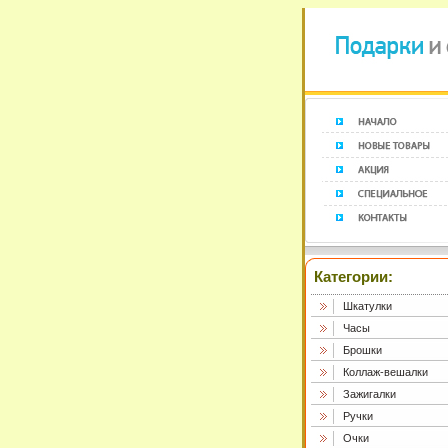
Категории:
Шкатулки
Часы
Брошки
Коллаж-вешалки
Зажигалки
Ручки
Очки