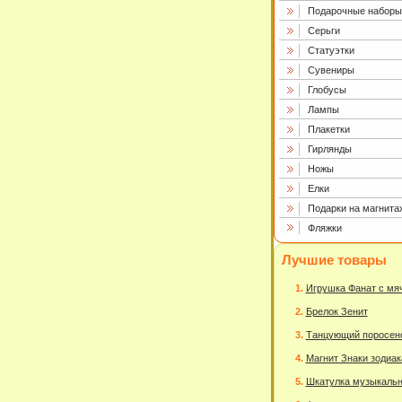
Подарочные наборы
Серьги
Статуэтки
Сувениры
Глобусы
Лампы
Плакетки
Гирлянды
Ножы
Елки
Подарки на магнита
Фляжки
Лучшие товары
Игрушка Фанат с мя
Брелок Зенит
Танцующий поросен
Магнит Знаки зодиак
Шкатулка музыкаль