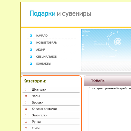
Категории:
ТОВАРЫ
Елка, цвет: розовый/серебря
Шкатулки
Часы
Брошки
Коллаж-вешалки
Зажигалки
Ручки
Очки