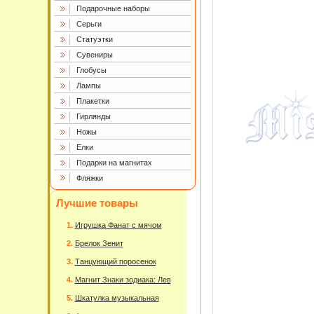
Подарочные наборы
Серьги
Статуэтки
Сувениры
Глобусы
Лампы
Плакетки
Гирлянды
Ножы
Елки
Подарки на магнитах
Фляжки
Лучшие товары
Игрушка Фанат с мячом
Брелок Зенит
Танцующий поросенок
Магнит Знаки зодиака: Лев
Шкатулка музыкальная