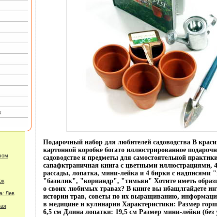
х
Подарочный набор для любителей садоводства В крас
картонной коробке богато иллюстрированное подарочно
чом
садоводстве и предметы для самостоятельной практики 
сапафктраничная книга с цветными иллюстрациями, 4
рассады, лопатка, мини-лейка и 4 бирки с надписями 
"базилик", "кориандр", "тимьян" Хотите иметь образц
ок
о своих любимых травах? В книге вы нбащлгайдете ин
а: Лев
истории трав, советы по их выращиванию, информаци
в медицине и кулинарии Характеристики: Размер горшо
ная
6,5 см Длина лопатки: 19,5 см Размер мини-лейки (без 