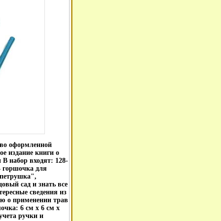
иво оформленной
е издание книги о
В набор входят: 128-
 горшочка для
"петрушка",
овый сад и знать все
тересные сведения из
ю о применении трав
чка: 6 см x 6 см x
учета ручки и