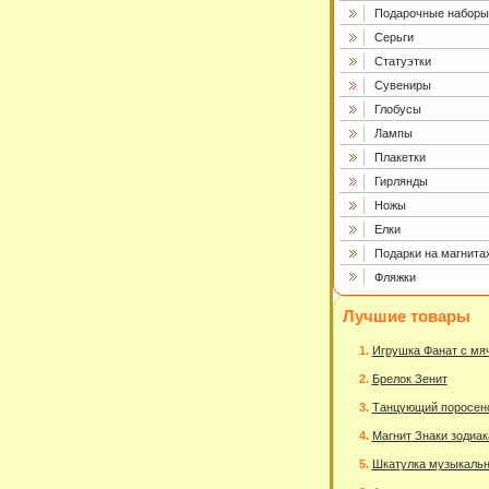
Подарочные наборы
Серьги
Статуэтки
Сувениры
Глобусы
Лампы
Плакетки
Гирлянды
Ножы
Елки
Подарки на магнита
Фляжки
Лучшие товары
Игрушка Фанат с мя
Брелок Зенит
Танцующий поросен
Магнит Знаки зодиак
Шкатулка музыкаль