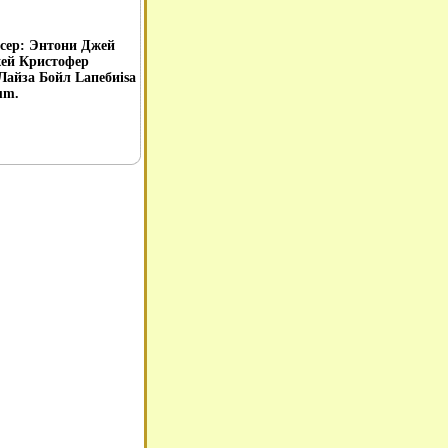
сер: Энтони Джей
жей Кристофер
Лайза Бойл Lапебиisa
um.