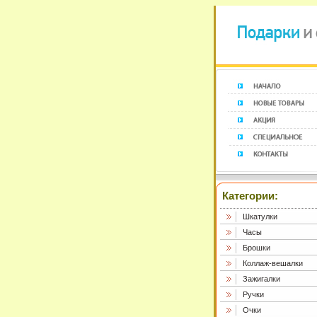
Категории:
Шкатулки
Часы
Брошки
Коллаж-вешалки
Зажигалки
Ручки
Очки