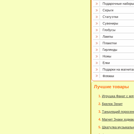
Подарочные наборы
Серьги
Статуэтки
Сувениры
Глобусы
Лампы
Плакетки
Гирлянды
Ножы
Елки
Подарки на магнита
Фляжки
Лучшие товары
Игрушка Фанат с мя
Брелок Зенит
Танцующий поросен
Магнит Знаки зодиак
Шкатулка музыкаль