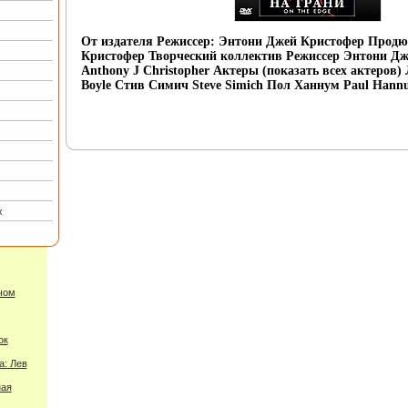
От издателя Режиссер: Энтони Джей Кристофер Продю
Кристофер Творческий коллектив Режиссер Энтони Д
Anthony J Christopher Актеры (показать всех актеров) 
Boyle Стив Симич Steve Simich Пол Ханнум Paul Hann
х
чом
ок
а: Лев
ная