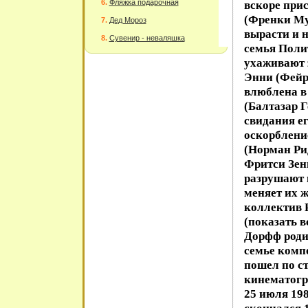
Фляжка подарочная
вскоре при
(Френки М
Дед Мороз
вырасти и н
Сувенир - неваляшка
семья Полит
ухаживают 
Энни (Фейр
влюблена в
(Балтазар Г
свидания ег
оскорблени
(Норман Ри
Фритси Зенн
разрушают 
меняет их 
коллектив Р
(показать в
Дорфф родил
семье комп
пошел по с
кинематогр
25 июля 198