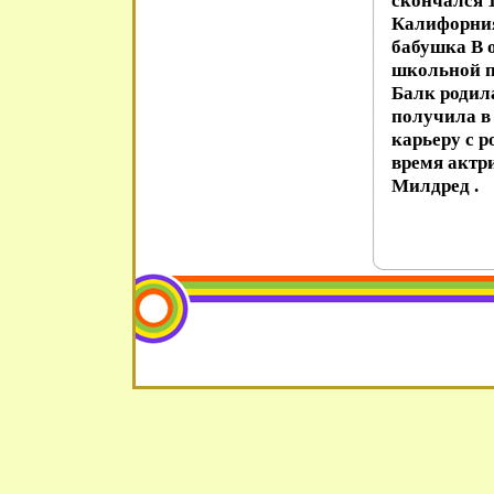
скончался 1
Калифорния
бабушка В 
школьной п
Балк родил
получила в
карьеру с р
время актри
Милдред .