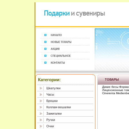
Категории:
ТОВАРЫ
Дикие бесы Формат
Шкатулки
Лицензионные това
Cinerenta Medienbe
Часы
Брошки
Коллаж-вешалки
Зажигалки
Ручки
Очки