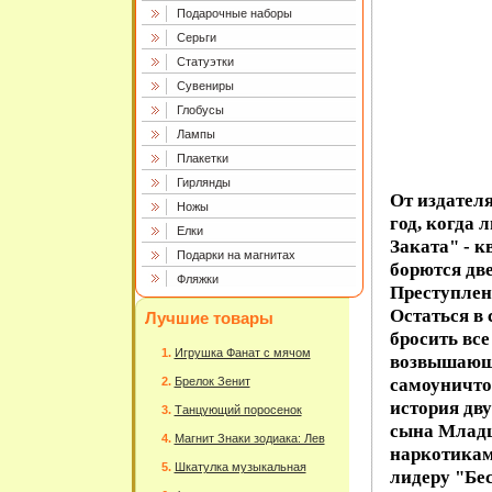
Подарочные наборы
Серьги
Статуэтки
Сувениры
Глобусы
Лампы
Плакетки
Гирлянды
От издател
Ножы
год, когда
Елки
Заката" - к
Подарки на магнитах
борются дв
Фляжки
Преступлени
Остаться в 
Лучшие товары
бросить все
Игрушка Фанат с мячом
возвышающа
самоуничто
Брелок Зенит
история дву
Танцующий поросенок
сына Младш
Магнит Знаки зодиака: Лев
наркотикам
Шкатулка музыкальная
лидеру "Бес