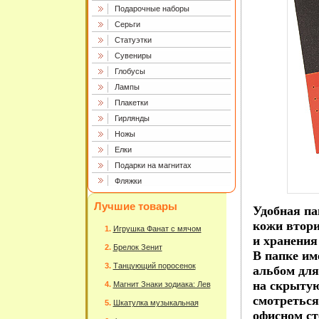
Подарочные наборы
Серьги
Статуэтки
Сувениры
Глобусы
Лампы
Плакетки
Гирлянды
Ножы
Елки
Подарки на магнитах
Фляжки
Лучшие товары
Удобная па
кожи втори
Игрушка Фанат с мячом
и хранения
Брелок Зенит
В папке им
Танцующий поросенок
альбом для
на скрытую
Магнит Знаки зодиака: Лев
смотреться
Шкатулка музыкальная
офисном ст