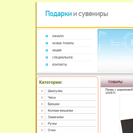
Категории:
ТОВАРЫ
Папка с шариковой 
Шкатулки
10357f.
Часы
Брошки
Коллаж-вешалки
Зажигалки
Ручки
Очки