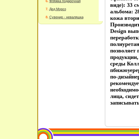
Фляжка подарочная
виде): 33 с
Дед Мороз
альбома: 28
кожа втори
Сувенир - неваляшка
Производит
Design вып
переработк
полиуретан
позволяет 
продукции,
среды Колл
пбнжюуерер
по-дизайне
рекомендуе
необходимо
лица, сиде
записывать