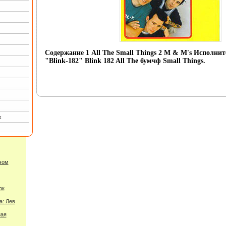
Содержание 1 All The Small Things 2 M & M's Исполнит
"Blink-182" Blink 182 All The бумчф Small Things.
х
чом
ок
а: Лев
ная