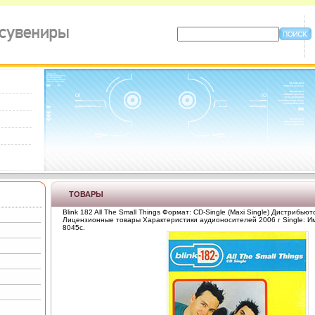
ТОВАРЫ
Blink 182 All The Small Things Формат: CD-Single (Maxi Single) Дистрибьют
Лицензионные товары Характеристики аудионосителей 2006 г Single: 
8045c.