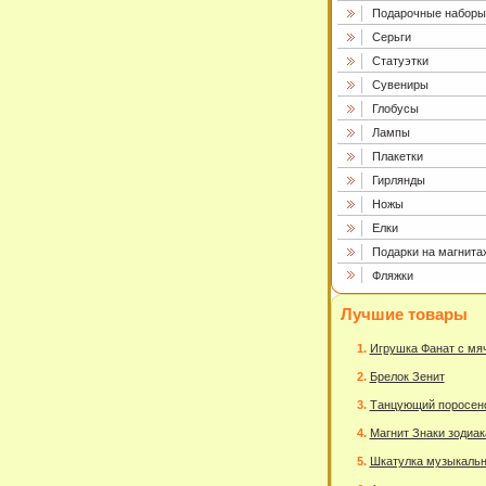
Подарочные наборы
Серьги
Статуэтки
Сувениры
Глобусы
Лампы
Плакетки
Гирлянды
Ножы
Елки
Подарки на магнита
Фляжки
Лучшие товары
Игрушка Фанат с мя
Брелок Зенит
Танцующий поросен
Магнит Знаки зодиак
Шкатулка музыкаль