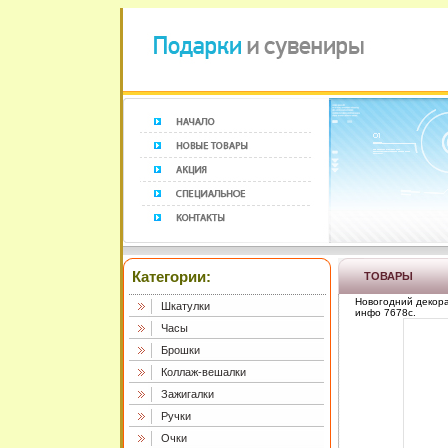
Категории:
ТОВАРЫ
Новогодний декора
Шкатулки
инфо 7678c.
Часы
Брошки
Коллаж-вешалки
Зажигалки
Ручки
Очки