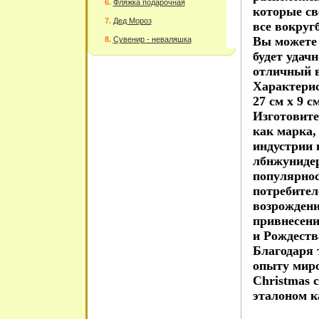
Фляжка подарочная
которые св
Дед Мороз
все вокруг
Вы можете 
Сувенир - неваляшка
будет удачн
отличный в
Характерис
27 см х 9 с
Изготовите
как марка,
индустрии 
лбнжуниде
популярнос
потребител
возрождени
привнесени
и Рождеств
Благодаря 
опыту миро
Christmas 
эталоном к