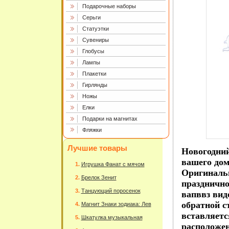
Подарочные наборы
Серьги
Статуэтки
Сувениры
Глобусы
Лампы
Плакетки
Гирлянды
Ножы
Елки
Подарки на магнитах
Фляжки
Лучшие товары
Новогодний
вашего дом
Игрушка Фанат с мячом
Оригинальн
Брелок Зенит
празднично
Танцующий поросенок
вапввз вид
обратной с
Магнит Знаки зодиака: Лев
вставляетс
Шкатулка музыкальная
расположен