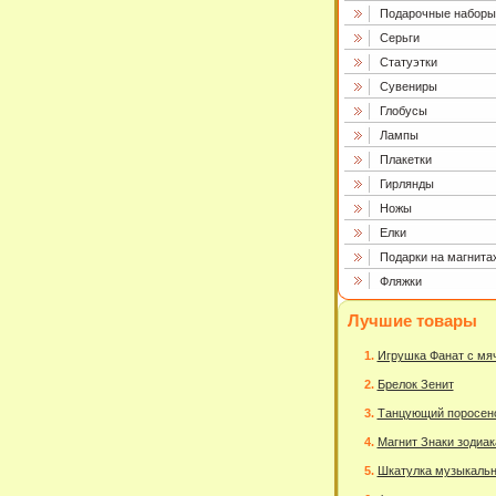
Подарочные наборы
Серьги
Статуэтки
Сувениры
Глобусы
Лампы
Плакетки
Гирлянды
Ножы
Елки
Подарки на магнита
Фляжки
Лучшие товары
Игрушка Фанат с мя
Брелок Зенит
Танцующий поросен
Магнит Знаки зодиак
Шкатулка музыкаль