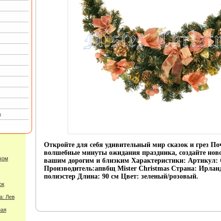
х
Откройте для себя удивительный мир сказок и грез По
волшебные минуты ожидания праздника, создайте ново
чом
вашим дорогим и близким Характеристики: Артикул: 
Производитель:апвбщ Mister Christmas Страна: Ирлан
полиэстер Длина: 90 см Цвет: зеленый/розовый.
ок
а: Лев
ная