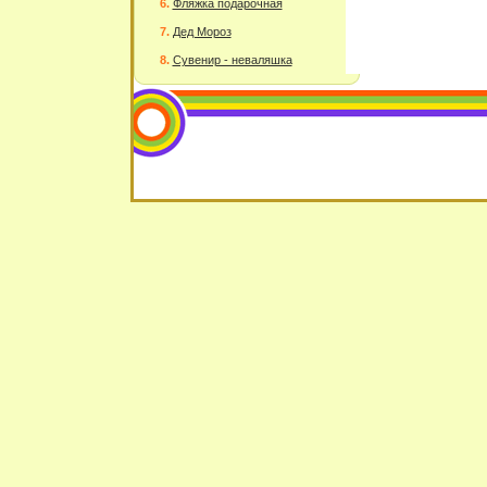
Фляжка подарочная
Дед Мороз
Сувенир - неваляшка