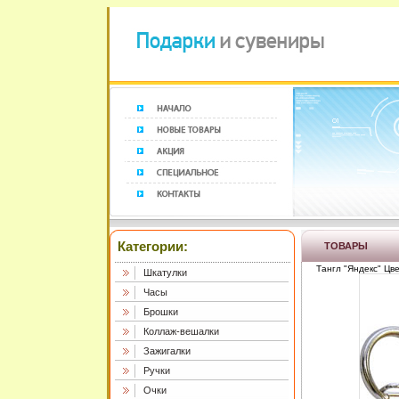
Категории:
ТОВАРЫ
Тангл "Яндекс" Цв
Шкатулки
Часы
Брошки
Коллаж-вешалки
Зажигалки
Ручки
Очки