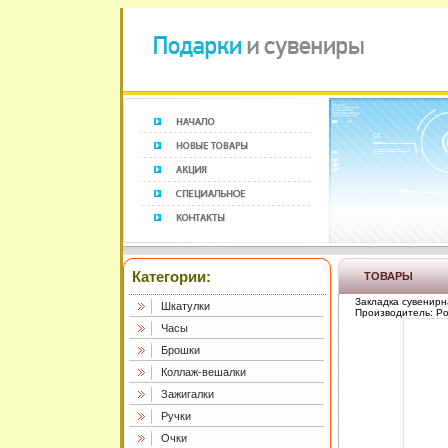
Категории:
ТОВАРЫ
Закладка сувенирн
Шкатулки
Производитель: Ро
Часы
Брошки
Коллаж-вешалки
Зажигалки
Ручки
Очки