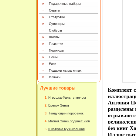
Подарочные наборы
Серьги
Статуэтки
Сувениры
Глобусы
Лампы
Плакетки
Гирлянды
Ножы
Елки
Подарки на магнитах
Фляжки
Лучшие товары
Комплект с
иллюстраци
Игрушка Фанат с мячом
Антония По
Брелок Зенит
разделены
Танцующий поросенок
отрываются
великолепн
Магнит Знаки зодиака: Лев
без книг Ха
Шкатулка музыкальная
Иллюстрат