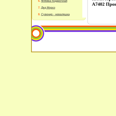
Фляжка подарочная
А7402 Прои
Дед Мороз
Сувенир - неваляшка