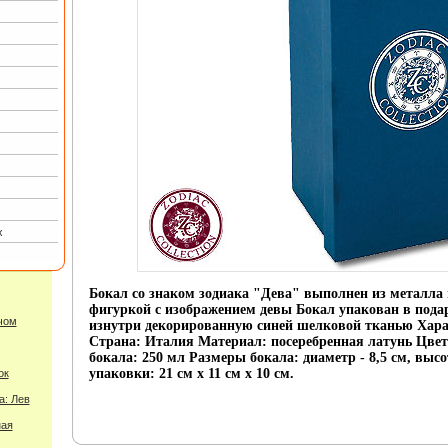
х
Бокал со знаком зодиака "Дева" выполнен из металла
фигуркой с изображением девы Бокал упакован в пода
чом
изнутри декорированную синей шелковой тканью Хара
Страна: Италия Материал: посеребренная латунь Цвет
бокала: 250 мл Размеры бокала: диаметр - 8,5 см, высо
упаковки: 21 см х 11 см х 10 см.
ок
а: Лев
ная