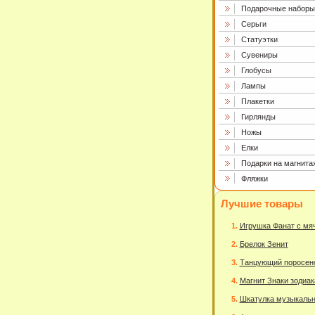
Подарочные наборы
Серьги
Статуэтки
Сувениры
Глобусы
Лампы
Плакетки
Гирлянды
Ножы
Елки
Подарки на магнита
Фляжки
Лучшие товары
Игрушка Фанат с мя
Брелок Зенит
Танцующий поросен
Магнит Знаки зодиак
Шкатулка музыкаль