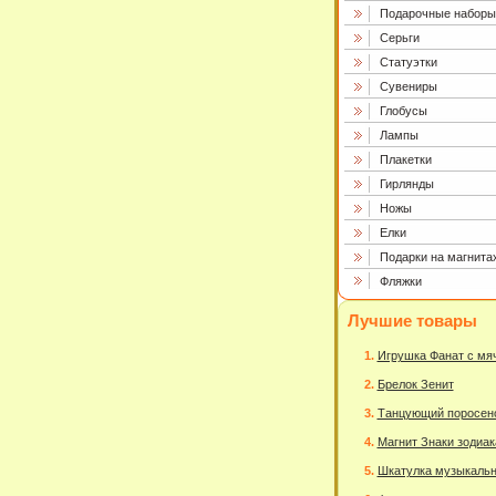
Подарочные наборы
Серьги
Статуэтки
Сувениры
Глобусы
Лампы
Плакетки
Гирлянды
Ножы
Елки
Подарки на магнита
Фляжки
Лучшие товары
Игрушка Фанат с мя
Брелок Зенит
Танцующий поросен
Магнит Знаки зодиак
Шкатулка музыкаль