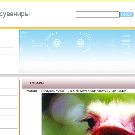
ТОВАРЫ
Магнит "Я целуюсь лучше " х 6,5 см Материал: пластик инфо 2830c.