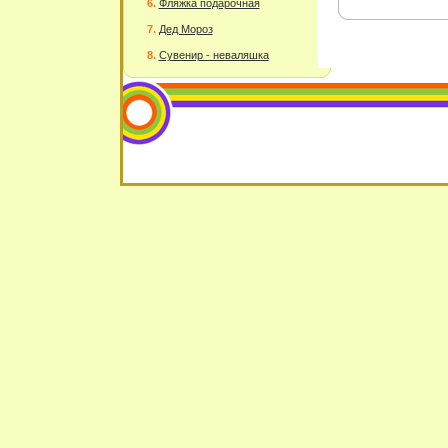
Фляжка подарочная
Дед Мороз
Сувенир - неваляшка