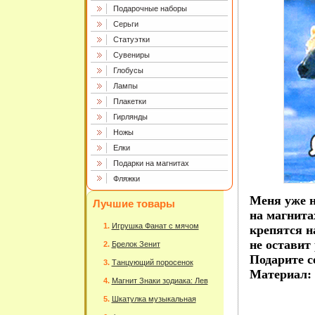
Подарочные наборы
Серьги
Статуэтки
Сувениры
Глобусы
Лампы
Плакетки
Гирлянды
Ножы
Елки
Подарки на магнитах
Фляжки
Меня уже н
Лучшие товары
на магнита
Игрушка Фанат с мячом
крепятся н
не оставит
Брелок Зенит
Подарите се
Танцующий поросенок
Материал: 
Магнит Знаки зодиака: Лев
Шкатулка музыкальная