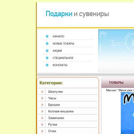
Категории:
ТОВАРЫ
Магнит "Меня уже 
Шкатулки
Часы
Брошки
Коллаж-вешалки
Зажигалки
Ручки
Очки