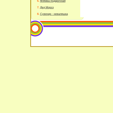
Фляжка подарочная
Дед Мороз
Сувенир - неваляшка