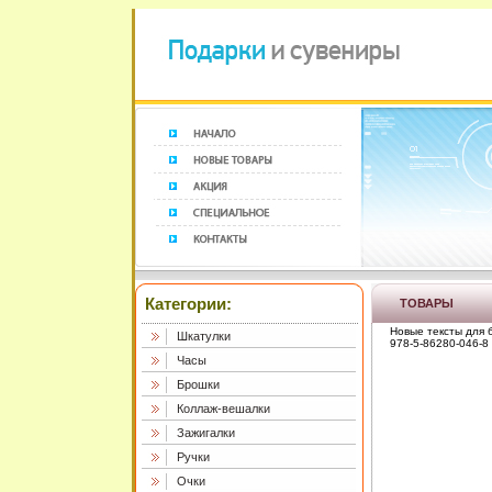
Категории:
ТОВАРЫ
Новые тексты для 
Шкатулки
978-5-86280-046-8
Часы
Брошки
Коллаж-вешалки
Зажигалки
Ручки
Очки