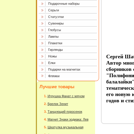
Подарочные наборы
Серьги
Статуэтки
Сувениры
Глобусы
Лампы
Плакетки
Гирлянды
Сергей Шаб
Ножы
Автор мног
Елки
сборников 
Подарки на магнитах
"Полифонич
Фляжки
балалайки
Лучшие товары
тематическ
его новую 
Игрушка Фанат с мячом
годов и ст
Брелок Зенит
Танцующий поросенок
Магнит Знаки зодиака: Лев
Шкатулка музыкальная