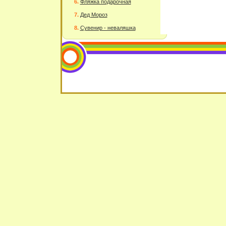
Фляжка подарочная
Дед Мороз
Сувенир - неваляшка