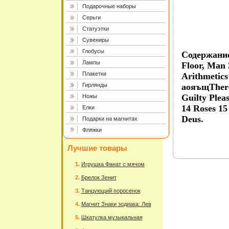
Подарочные наборы
Серьги
Статуэтки
Сувениры
Глобусы
Содержание
Лампы
Floor, Man 
Плакетки
Arithmetics
Гирлянды
аояъщThere
Guilty Plea
Ножы
14 Roses 1
Елки
Deus.
Подарки на магнитах
Фляжки
Лучшие товары
Игрушка Фанат с мячом
Брелок Зенит
Танцующий поросенок
Магнит Знаки зодиака: Лев
Шкатулка музыкальная