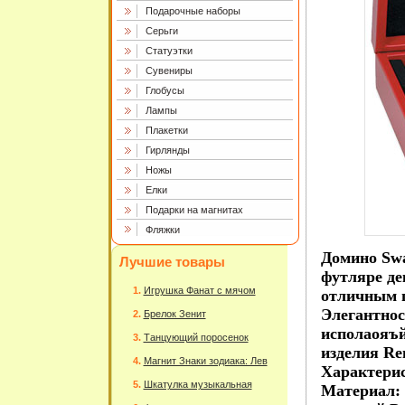
Подарочные наборы
Серьги
Статуэтки
Сувениры
Глобусы
Лампы
Плакетки
Гирлянды
Ножы
Елки
Подарки на магнитах
Фляжки
Домино Swa
Лучшие товары
футляре де
Игрушка Фанат с мячом
отличным 
Элегантнос
Брелок Зенит
исполаояъ
Танцующий поросенок
изделия Re
Магнит Знаки зодиака: Лев
Характерис
Шкатулка музыкальная
Материал: 