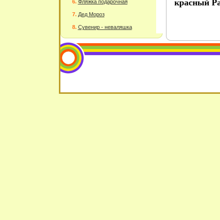
красный Раз
Фляжка подарочная
Дед Мороз
Сувенир - неваляшка