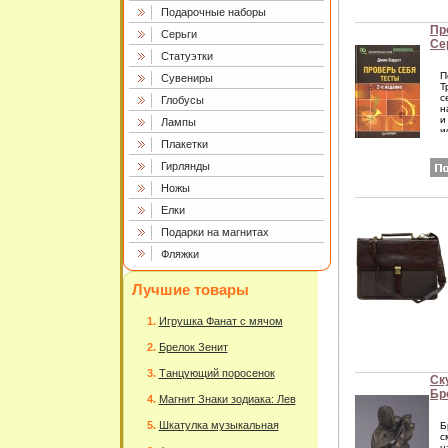
Подарочные наборы
Пр
Серьги
Се
Статуэтки
пс
П
Сувениры
Т
с
Глобусы
н
и
Лампы
и
о
Плакетки
р
с
Гирлянды
В
п
Ножы
х
т
Елки
ч
Е
Подарки на магнитах
п
р
Фляжки
п
э
р
Лучшие товары
А
J
Игрушка Фанат с мячом
Брелок Зенит
Танцующий поросенок
Ск
Бро
Магнит Знаки зодиака: Лев
Ав
(В
Шкатулка музыкальная
Б
вы
с
н