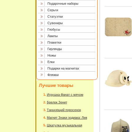
Подарочные наборы
Серьги
Статуэтки
Сувениры
Глобусы
Лампы
Плакетки
Гирлянды
Ножы
Елки
Подарки на магнитах
Фляжки
Лучшие товары
Игрушка Фанат с мячом
Брелок Зенит
Танцующий поросенок
Магнит Знаки зодиака: Лев
Шкатулка музыкальная