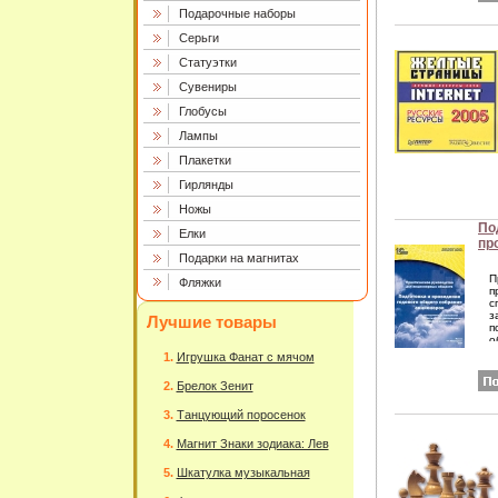
р
Подарочные наборы
п
у
Серьги
т
`
Статуэтки
В
р
Сувениры
к
и
Глобусы
Б
Г
Лампы
S
Плакетки
Гирлянды
Ножы
По
Елки
пр
Подарки на магнитах
об
ак
П
Фляжки
Пр
п
с
ру
з
Лучшие товары
ак
п
Се
о
"К
а
Игрушка Фанат с мячом
к
ин
с
Брелок Зенит
д
В
в
Танцующий поросенок
м
р
Магнит Знаки зодиака: Лев
п
п
Шкатулка музыкальная
в
к