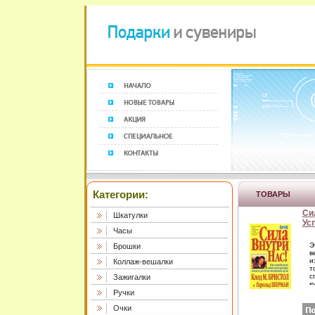
Категории:
ТОВАРЫ
Си
Шкатулки
Ус
Часы
Э
Брошки
в
и
Коллаж-вешалки
т
с
Зажигалки
к
с
Ручки
к
д
Очки
в